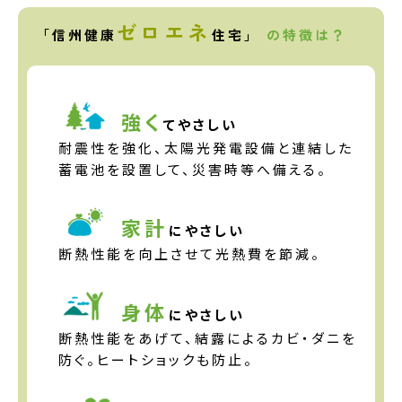
ゼロエネ
「信州健康
住宅」
の特徴は？
強く
てやさしい
耐震性を強化、太陽光発電設備と連結した
蓄電池を設置して、災害時等へ備える。
家計
にやさしい
断熱性能を向上させて光熱費を節減。
身体
にやさしい
断熱性能をあげて、結露によるカビ・ダニを
防ぐ。ヒートショックも防止。