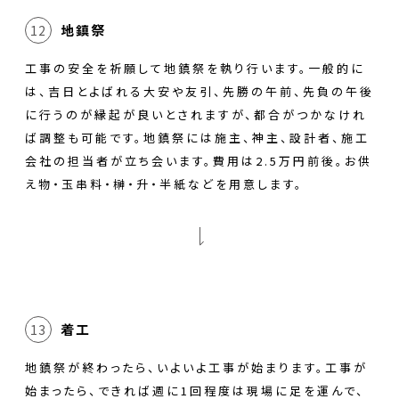
地鎮祭
12
工事の安全を祈願して地鎮祭を執り行います。一般的に
は、吉日とよばれる大安や友引、先勝の午前、先負の午後
に行うのが縁起が良いとされますが、都合がつかなけれ
ば調整も可能です。地鎮祭には施主、神主、設計者、施工
会社の担当者が立ち会います。費用は2.5万円前後。お供
え物・玉串料・榊・升・半紙などを用意します。
着工
13
地鎮祭が終わったら、いよいよ工事が始まります。工事が
始まったら、できれば週に1回程度は現場に足を運んで、