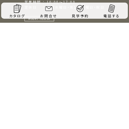
営業時間 ： 10:00～17:00
定休日 ： 毎週水曜日・第1/3火曜日・祝日
カタログ
お問合せ
見学予約
電話する
Model House
神畑BASE
所在地 ： 長野県上田市神畑59-16
営業時間 ： 10:00～17:00
定休日 ： 毎週水曜日・第1/3火曜日・祝日
会社概要
採用情報
環境への取り組み
プライバシーポリシー
施工エリア
サイトマップ
© ACROSS-HOME Co., Ltd.