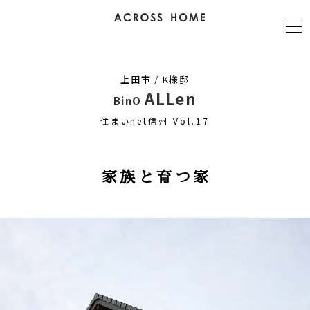
上田市 / K様邸
ALLen
BinO
住まいnet信州 Vol.17
家族と育つ家