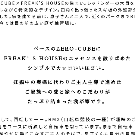
-CUBE×FREAK’S HOUSEの住まい。レッドシダーの木目
プルながら特徴的なデザイン。四角く出っ張ったスギ板の外壁部
現した。家を建てる前は、息子さんと二人で、近くのパークまでB
、今では目の前の広い庭が練習場に。
ベースのZERO-CUBEに
FREAK’S HOUSEのエッセンスを散りばめた
シンプルでカッコいい住まい。
妊娠中の奥様に代わりご主人主導で進めた
ご家族への愛と家へのこだわりが
たっぷり詰まった我が家です。
プして、回転してーー。BMX（自転車競技の一種）が趣味の
庭をコースに所狭しと自転車を駆っています。まるで自転車
軽やかに乗りこなすご主人のそばで、息子くんも自分の自