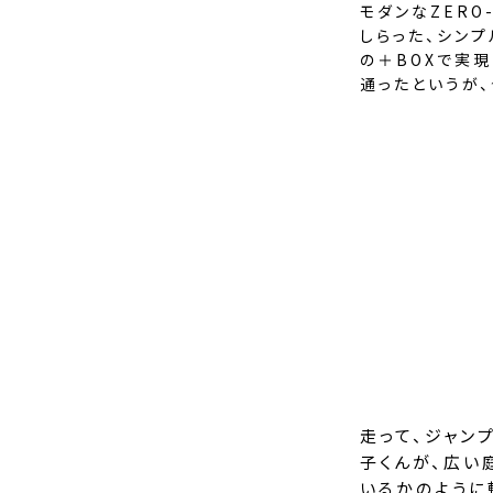
モダンなZERO
しらった、シン
の＋BOXで実
通ったというが
走って、ジャン
子くんが、広い
いるかのように