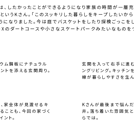
は、したかったことができるようになり家族の時間が一層充
というKさん。「このスッキリした暮らしをキープしたいか
うになりました。今は庭でバスケットをしたり探検ごっこを
MXのダートコースや小さなスケートパークみたいなものを
ウム鋼板にナチュラル
玄関を入って右手に進む
ントを添える玄関周り。
ングリビング。キッチン
線が暮らしやすさを生ん
ら、家全体が見渡せるキ
Kさんが最後まで悩ん
ることも、今回の家づく
井。落ち着いた雰囲気
イント。
らでは。