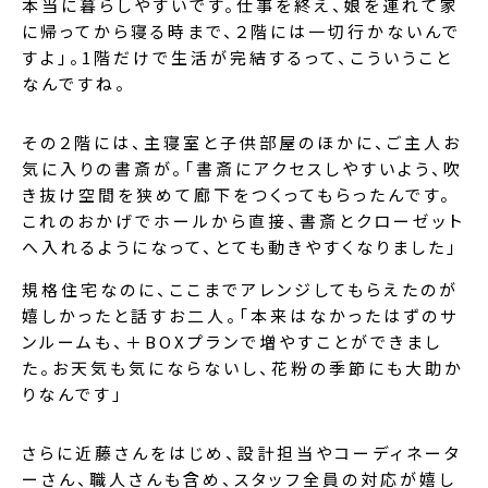
本当に暮らしやすいです。仕事を終え、娘を連れて家
に帰ってから寝る時まで、２階には一切行かないんで
すよ」。1階だけで生活が完結するって、こういうこと
なんですね。
その２階には、主寝室と子供部屋のほかに、ご主人お
気に入りの書斎が。「書斎にアクセスしやすいよう、吹
き抜け空間を狭めて廊下をつくってもらったんです。
これのおかげでホールから直接、書斎とクローゼット
へ入れるようになって、とても動きやすくなりました」
規格住宅なのに、ここまでアレンジしてもらえたのが
嬉しかったと話すお二人。「本来はなかったはずのサ
ンルームも、＋BOXプランで増やすことができまし
た。お天気も気にならないし、花粉の季節にも大助か
りなんです」
さらに近藤さんをはじめ、設計担当やコーディネータ
ーさん、職人さんも含め、スタッフ全員の対応が嬉し