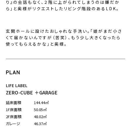
り』の会話もなく、２階に上がられてしまうのは嫌だか
ら」と奥様がリクエストしたリビング階段のあるLDK。
玄関ホールに設けたおしゃれな手洗い。「娘がまだ小さ
くて届かないんですが（苦笑）、もう少し大きくなったら
使ってもらえるかな」と奥様。
PLAN
LIFE LABEL
ZERO-CUBE ＋GARAGE
延床面積
144.44㎡
1F床面積
50.05㎡
2F床面積
48.02㎡
ガレージ
46.37㎡