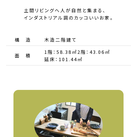
土間リビングへ人が自然と集まる、
インダストリアル調のカッコいいお家。
構 造
木造二階建て
1階：58.38㎡
2階：43.06㎡
面 積
延床：101.44㎡